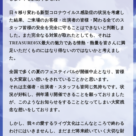
日々移り変わる新型コロナウイルス感染症の状況を考慮し
た結果、ご来場のお客様・出演者の皆様・関わる全てのス
タッフ皆様の安全を完全に守ることはできないと判断しま
した。また完全なる対策が取れたとしても、それは
TREASURE05X最大の魅力である情熱・熱量を皆さんに満
足いただくものにはなり得ないのではないかと考えまし
た。
全国で多くの夏のフェスティバルが開催中止となり、皆様
も大変寂しい想いをされていることかと思います。
それは主催者・出演者・スタッフも皆同じ気持ちです。状
況が好転し、例年通り開催できることを願っておりました
が、このようなお知らせをすることとなってしまい大変残
念な想いをしております。
しかし、我々の愛するライヴ文化はこんなところで終わる
わけにはいきませんし、まだまだ将来続いていく大切な財