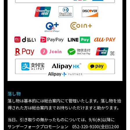
落し物
落し物は基本的には総合案内にて管理いたします。落し物を拾
得された方は総合案内までお持ちいただけますと助かります。
当日、引き取りの無かったものについては、9/6(水)以降に
サンデーフォークプロモーション 052-320-9100(全日12:00