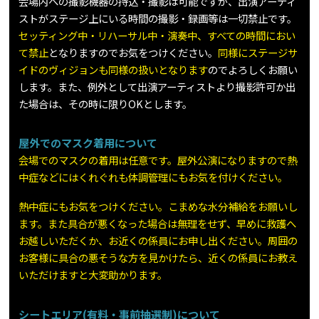
会場内への撮影機器の持込・撮影は可能ですが、出演アーティ
ストがステージ上にいる時間の撮影・録画等は一切禁止です。
セッティング中・リハーサル中・演奏中、すべての時間におい
て禁止
となりますのでお気をつけください。
同様にステージサ
イドのヴィジョンも同様の扱いとなります
のでよろしくお願い
します。また、例外として出演アーティストより撮影許可か出
た場合は、その時に限りOKとします。
屋外でのマスク着用について
会場でのマスクの着用は任意です。屋外公演になりますので熱
中症などにはくれぐれも体調管理にもお気を付けください。
熱中症にもお気をつけください。こまめな水分補給をお願いし
ます。また具合が悪くなった場合は無理をせず、早めに救護へ
お越しいただくか、お近くの係員にお申し出ください。周囲の
お客様に具合の悪そうな方を見かけたら、近くの係員にお教え
いただけますと大変助かります。
シートエリア(有料・事前抽選制)について