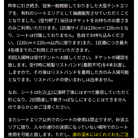
昨年に引き続き、従来一般開放しておりました大型テントエリ
アを、有料のシートエリアとして抽選販売させていただくこと
となりました。(受付終了) 当日はチケットをお持ちのお客さま
のみご利用いただけます。1区画サイズは220cm×220cmとな
り、シートは付属しておりません。各自でお持ち込みくださ
い。(220cm×220cm以内に限ります)また、1区画につき最大
4名様までのご利用とさせていただきます。
初回入場時は受付テントへお越しください。チケットの確認を
致します。受付時に紙製リストバンド(着脱不可)を4本お渡し
しますので、その後はリストバンドを着用した方のみ入場可能
となります。リストバンドの使いまわしは出来ません。
なお、シートは9/2(土)公演終了後にはすべて撤収していただく
形になり、2日間通しで敷きっぱなしにすることはできません
のであらかじめご注意ください。
またシートエリア以外でのシートの使用は禁止ですが、砂浜エ
リアに限り、人々の通行の迷惑になっていない場所でのシート
使用を可能と致します。ただし、
波の浸水にはくれぐれもご注