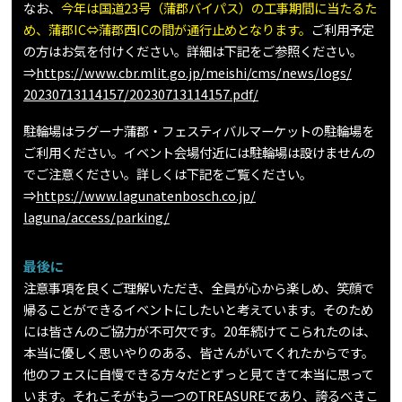
なお、
今年は国道23号（蒲郡バイパス）の工事期間に当たるた
め、蒲郡IC⇔蒲郡西ICの間が通行止めとなります。
ご利用予定
の方はお気を付けください。詳細は下記をご参照ください。
⇒
https://www.cbr.mlit.go.jp/meishi/cms/news/logs/
20230713114157/20230713114157.pdf/
駐輪場はラグーナ蒲郡・フェスティバルマーケットの駐輪場を
ご利用ください。イベント会場付近には駐輪場は設けませんの
でご注意ください。詳しくは下記をご覧ください。
⇒
https://www.lagunatenbosch.co.jp/
laguna/access/parking/
最後に
注意事項を良くご理解いただき、全員が心から楽しめ、笑顔で
帰ることができるイベントにしたいと考えています。そのため
には皆さんのご協力が不可欠です。20年続けてこられたのは、
本当に優しく思いやりのある、皆さんがいてくれたからです。
他のフェスに自慢できる方々だとずっと見てきて本当に思って
います。それこそがもう一つのTREASUREであり、誇るべきこ