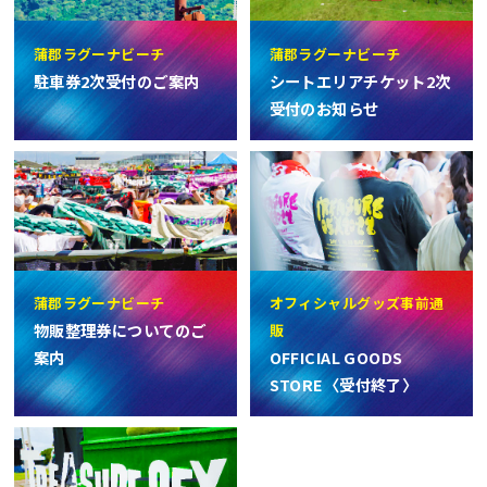
蒲郡ラグーナビーチ
蒲郡ラグーナビーチ
駐車券2次受付のご案内
シートエリアチケット2次
受付のお知らせ
蒲郡ラグーナビーチ
オフィシャルグッズ事前通
物販整理券についてのご
販
案内
OFFICIAL GOODS
STORE〈受付終了〉