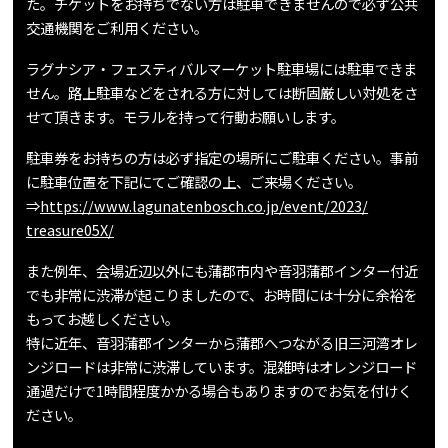
た。チケットをお持ちでない方は駐車できませんので必ず公共
交通機関をご利用ください。
ラグナシア・フェスティバルマーケット駐車場には駐車できま
せん。路上駐車などをされる方に対しては断固厳しい対処をさ
せて頂きます。モラルを持って行動お願いします。
駐車券をお持ちの方は必ず指定の場所にご駐車ください。事前
に駐車位置を下記にてご確認の上、ご来場ください。
⇒
https://www.lagunatenbosch.co.jp/event/2023/
treasure05X/
また例年、会場近辺以外にも蒲郡市内や音羽蒲郡インター付近
でも非常に渋滞が起こりましたので、お時間には十分に余裕を
もってお越しください。
特に近年、音羽蒲郡インターから蒲郡へつながる旧三河湾オレ
ンジロードは非常に渋滞しています。混雑時はオレンジロード
通過だけで1時間程度かかる場合もありますのでお気を付けく
ださい。