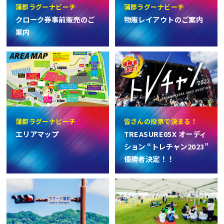
蒲郡ラグーナビーチ
蒲郡ラグーナビーチ
クローク券事前販売のご
物販レイアウトのご案内
案内
蒲郡ラグーナビーチ
皆さんの投票で決まる！
エリアマップ
TREASURE05X オーディ
ション “トレチャン2023”
優勝者決定！！