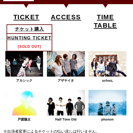
TICKET
ACCESS
TIME
TABLE
チケット購入
HUNTING TICKET
ARTIST
[SOLD OUT]
アカシック
アザヤイタ
uchuu,
戸渡陽太
Half Time Old
phonon
※出演者変更によるチケットの払い戻しは行いません。