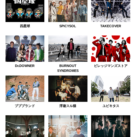
四星球
SPiCYSOL
TAKECOVER
Dr.DOWNER
BURNOUT
ビレッジマンズストア
SYNDROMES
プププランド
浮遊スル猫
ユビキタス