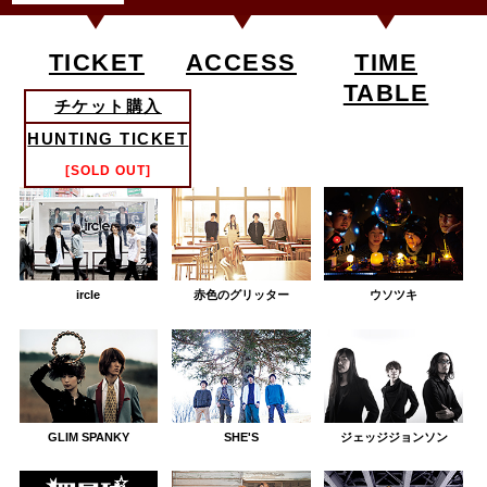
TICKET
ACCESS
TIME
TABLE
チケット購入
HUNTING TICKET
ARTIST
[SOLD OUT]
ircle
赤色のグリッター
ウソツキ
GLIM SPANKY
SHE'S
ジェッジジョンソン