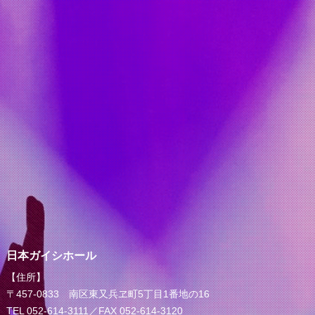
日本ガイシホール
【住所】
〒457-0833 南区東又兵ヱ町5丁目1番地の16
TEL 052-614-3111／FAX 052-614-3120