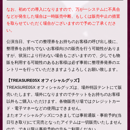
なお、初めての導入になりますので、万が一システムに不具合
などが発生した場合は一時販売中断、もしくは販売中止の措置
を取らせていただく場合がございますので予めご了承くださ
い。
公演当日、すべての整理券をお持ちのお客様の呼び出し後に、
整理券をお持ちでないお客様向けの販売を行う可能性がありま
すが、状況により行わない場合もございますので、少しでも物
販を利用する可能性のあるお客様は必ず事前に整理券発券のエ
ントリーを行っていただきますようよろしくお願い致します。
【TREASURE05X オフィシャルグッズ】
TREASURE05X オフィシャルグッズは、場外特設テントにて販
売いたします。場外になりますのでチケットをお持ちのお客様
以外もご購入いただけます。各物販売り場ではクレジットカー
ド・電子マネーなどの使用はできません。
またオフィシャルグッズにつきましては事前通販・事前予約(当
日引き取り)にて完売となったアイテムは一切販売いたしません
ので、できり限り事前予約の方をご利用ください。