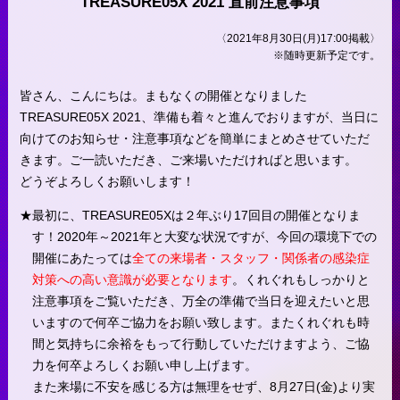
TREASURE05X 2021 直前注意事項
〈2021年8月30日(月)17:00掲載〉
※随時更新予定です。
皆さん、こんにちは。まもなくの開催となりました
TREASURE05X 2021、準備も着々と進んでおりますが、当日に
向けてのお知らせ・注意事項などを簡単にまとめさせていただ
きます。ご一読いただき、ご来場いただければと思います。
どうぞよろしくお願いします！
最初に、TREASURE05Xは２年ぶり17回目の開催となりま
す！2020年～2021年と大変な状況ですが、今回の環境下での
開催にあたっては
全ての来場者・スタッフ・関係者の感染症
対策への高い意識が必要となります
。くれぐれもしっかりと
注意事項をご覧いただき、万全の準備で当日を迎えたいと思
いますので何卒ご協力をお願い致します。またくれぐれも時
間と気持ちに余裕をもって行動していただけますよう、ご協
力を何卒よろしくお願い申し上げます。
また来場に不安を感じる方は無理をせず、8月27日(金)より実