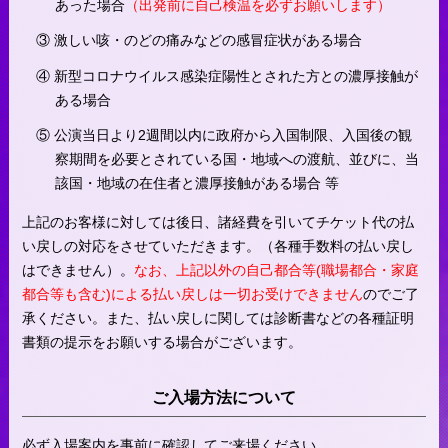
あった場合
（出発前に自己検温を必ずお願いします）
③ 激しい咳・のどの痛みなどの感冒症状がある場合
④ 新型コロナウイルス感染症陽性とされた方との濃厚接触が
ある場合
⑤ 公演当日より2週間以内に政府から入国制限、入国後の観
察期間を必要とされている国・地域への渡航、並びに、当
該国・地域の在住者と濃厚接触がある場合 等
上記のお客様に対しては後日、諸経費を引いてチケット代の払
い戻しの対応をさせていただきます。（各種手数料の払い戻し
はできません）。
なお、上記以外の自己都合等(職場都合・家庭
都合等も含む)による払い戻しは一切お受けできません
のでご了
承ください。また、払い戻しに関しては診断書などの各種証明
書類の提示をお願いする場合がございます。
ご入場方法について
必ず入場案内を事前に確認してご来場ください。