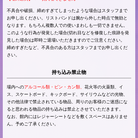
不具合や破損、締めすぎてしまったような場合はスタッフまで
お申し出ください。リストバンドは腕から外した時点で無効と
なります。もちろん複数人での使いまわしも一切できません。
このような行為が発覚した場合(切れ目などを修復した痕跡を発
見した場合)は即時ご退場いただきますのでご注意ください。
締めすぎたなど、不具合のある方はスタッフまでお申し出くだ
さい。
持ち込み禁止物
場内への
アルコール類・ビン・カン類、
花火等の火薬類、イ
ス、スケートボード、キックボード、サイリウムなどの光物、
その他法律で禁止されている物品、周りのお客様のご迷惑にな
ると思われる物品の持ち込みは禁止とさせていただきます。
なお、館内にはレジャーシートなどを敷くスペースはありませ
ん。予めご了承ください。