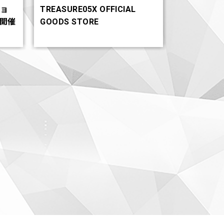
ショ
TREASURE05X OFFICIAL
も開催
GOODS STORE